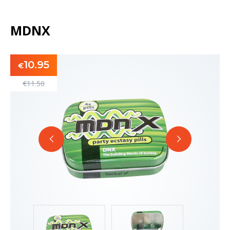
MDNX
10.95
€
€
11.50