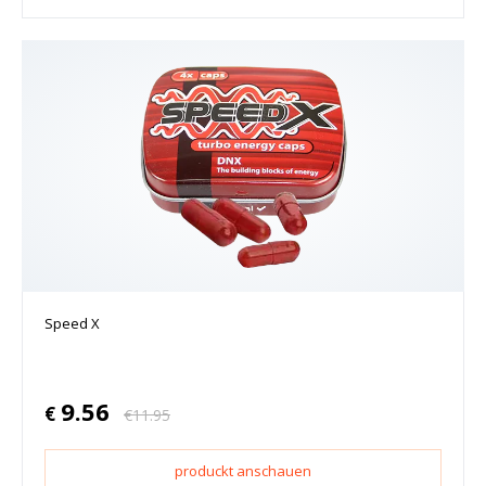
Speed X
9.56
€
€
11.95
produckt anschauen