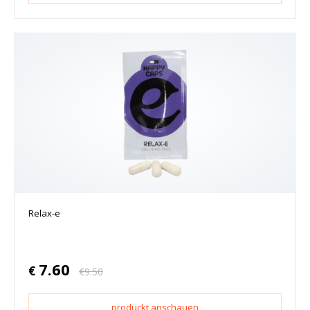
Relax-e
7.60
€
€
9.50
produckt anschauen