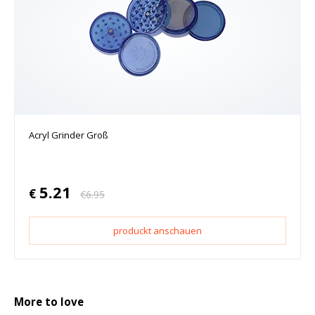
Acryl Grinder Groß
5.21
€
€
6.95
produckt anschauen
More to love