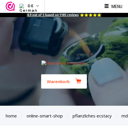
MENU
DE
NL
4.9
out of
5
based on
1185
reviews
EN
FR
TR
SV
ES
DE
Warenkorb
home
online-smart-shop
pflanzliches ecstacy
md