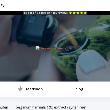
4.9
out of
5
based on
1185
reviews
seedshop
blog
aufen
peganum harmala 10x extract (syrian rue)