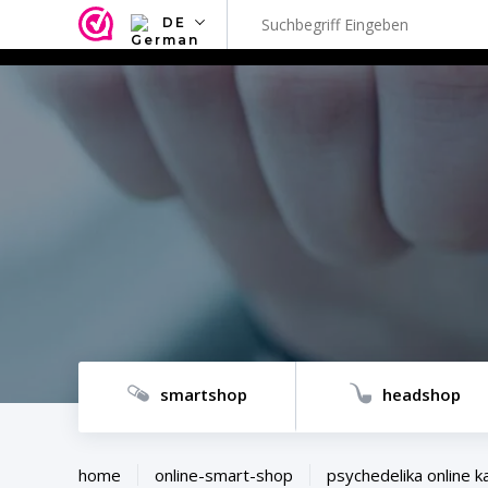
DE
NL
EN
FR
TR
SV
ES
DE
smartshop
headshop
home
online-smart-shop
psychedelika online k