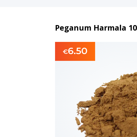
Peganum Harmala 10X
6.50
€