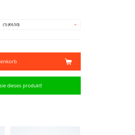
(1) (€6.50)
renkorb
sie dieses produkt!