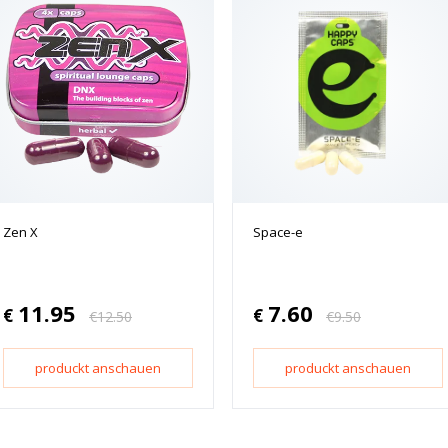
Zen X
Space-e
11.95
7.60
€
€
€
12.50
€
9.50
produckt anschauen
produckt anschauen