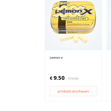
Lemon-x
9.50
€
€
10.00
produckt anschauen