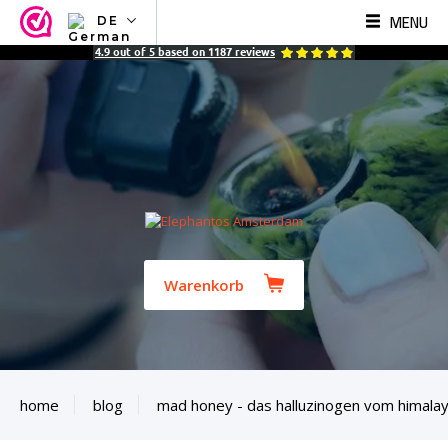
MENU
DE
NL
4.9
out of
5
based on
1187
reviews
EN
FR
TR
SV
ES
DE
Warenkorb
home
blog
mad honey - das halluzinogen vom himala