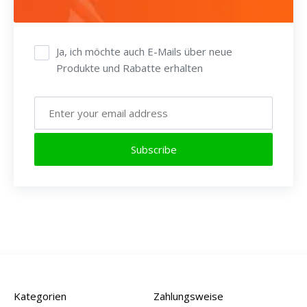
Schamanismus
Sie
verwendeter...
wird
Ja, ich möchte auch E-Mails über neue
seit
Produkte und Rabatte erhalten
Tausenden
von...
Subscribe
Kategorien
Zahlungsweise