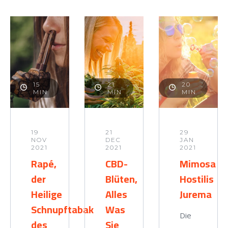
15
21
20
MIN
MIN
MIN
19
21
29
NOV
DEC
JAN
2021
2021
2021
Rapé,
CBD-
Mimosa
der
Blüten,
Hostilis
Heilige
Alles
Jurema
Schnupftabak
Was
Die
des
Sie