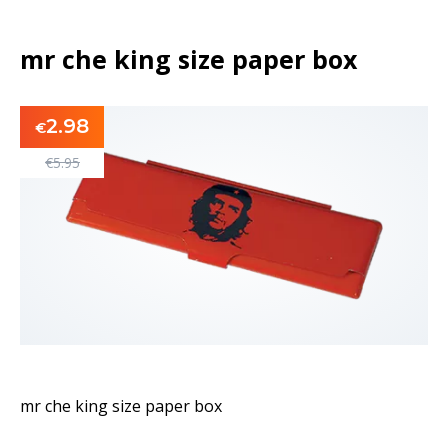
mr che king size paper box
2.98
€
€
5.95
mr che king size paper box