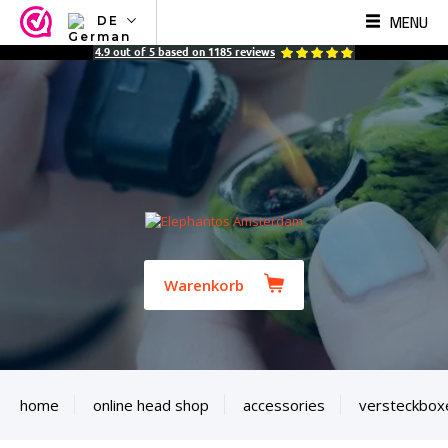
MENU
DE
NL
4.9
out of
5
based on
1185
reviews
EN
FR
TR
SV
ES
DE
Warenkorb
home
online head shop
accessories
versteckbox