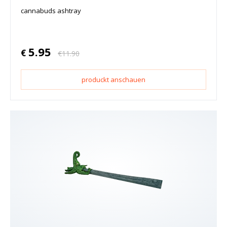
cannabuds ashtray
5.95
€
€
11.90
produckt anschauen