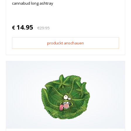
cannabud long ashtray
14.95
€
€
29.95
produckt anschauen