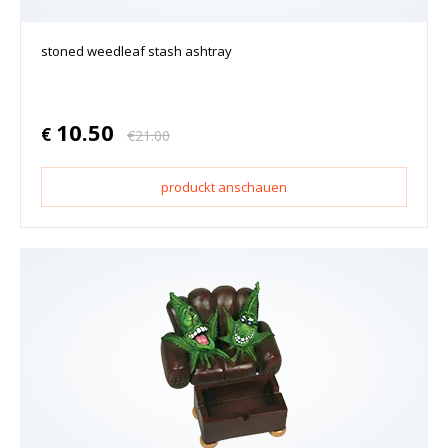
stoned weedleaf stash ashtray
10.50
€
€
21.00
produckt anschauen