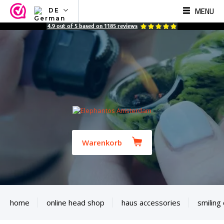
MENU
DE
NL
4.9
out of
5
based on
1185
reviews
EN
FR
TR
SV
ES
DE
Warenkorb
home
online head shop
haus accessories
smiling