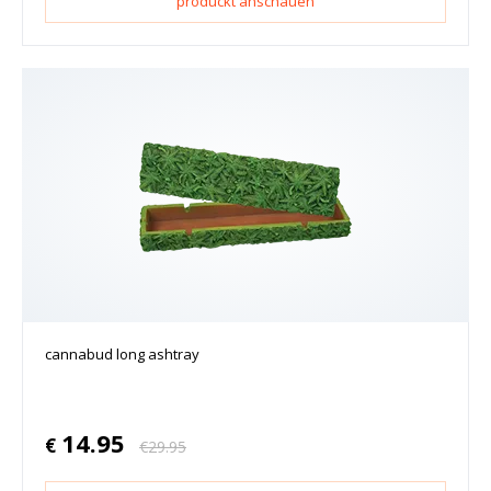
produckt anschauen
cannabud long ashtray
14.95
€
€
29.95