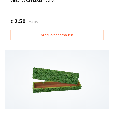
christmas cannabud magnet
2.50
€
€
4.45
produckt anschauen