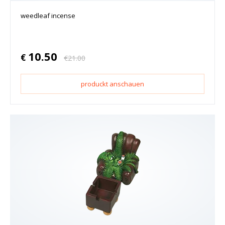
weedleaf incense
10.50
€
€
21.00
produckt anschauen