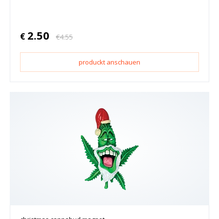
2.50
€
€
4.55
produckt anschauen