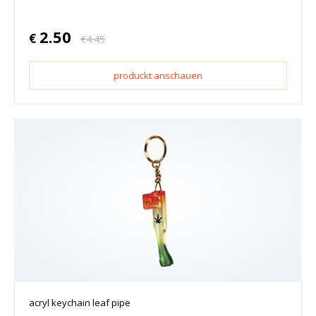
2.50
€
€
4.45
produckt anschauen
acryl keychain leaf pipe