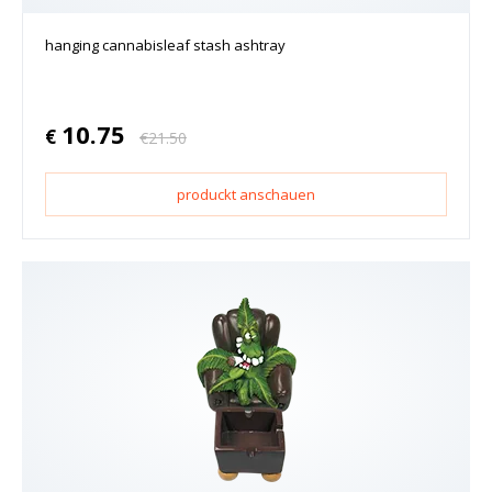
hanging cannabisleaf stash ashtray
10.75
€
€
21.50
produckt anschauen