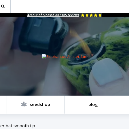
4.9
out of
5
based on
1185
reviews
seedshop
blog
er bat smooth tip