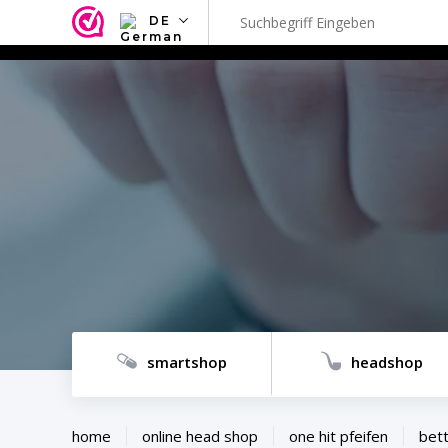
DE
NL
EN
FR
TR
SV
ES
DE
smartshop
headshop
home
online head shop
one hit pfeifen
bett