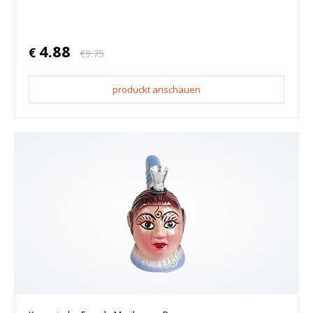
4.88
€
€
9.75
produckt anschauen