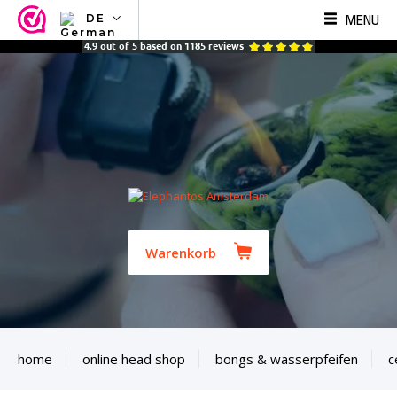
MENU
DE
NL
4.9
out of
5
based on
1185
reviews
EN
FR
TR
SV
ES
DE
Warenkorb
home
online head shop
bongs & wasserpfeifen
c