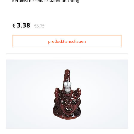
Keramische Female Marihuana Bong
3.38
€
€
6.75
produckt anschauen