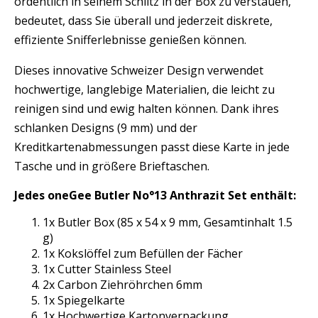
ordentlich in seinem Schlitz in der Box zu verstauen,
bedeutet, dass Sie überall und jederzeit diskrete,
effiziente Snifferlebnisse genießen können.
Dieses innovative Schweizer Design verwendet
hochwertige, langlebige Materialien, die leicht zu
reinigen sind und ewig halten können. Dank ihres
schlanken Designs (9 mm) und der
Kreditkartenabmessungen passt diese Karte in jede
Tasche und in größere Brieftaschen.
Jedes oneGee Butler No°13 Anthrazit Set enthält:
1x Butler Box (85 x 54 x 9 mm, Gesamtinhalt 1.5
g)
1x Kokslöffel zum Befüllen der Fächer
1x Cutter Stainless Steel
2x Carbon Ziehröhrchen 6mm
1x Spiegelkarte
1x Hochwertige Kartonverpackung