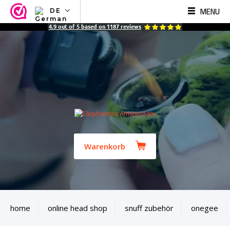
MENU
DE
NL
4.9
out of
5
based on
1187
reviews
EN
FR
TR
SV
ES
DE
Warenkorb
home
online head shop
snuff zubehör
onegee