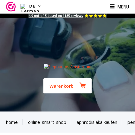
MENU
DE
NL
4.9
out of
5
based on
1185
reviews
EN
FR
TR
SV
ES
DE
Warenkorb
home
online-smart-shop
aphrodisiaka kaufen
pen