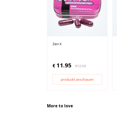
Zen X
11.95
€
€
12.50
produckt anschauen
More to love