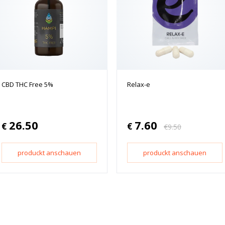
CBD THC Free 5%
Relax-e
26.50
7.60
€
€
€
9.50
produckt anschauen
produckt anschauen