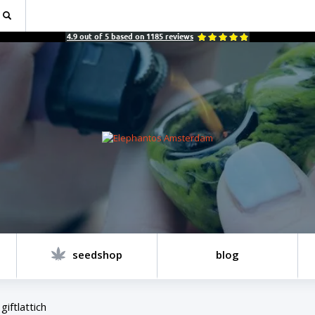
4.9
out of
5
based on
1185
reviews
seedshop
blog
giftlattich