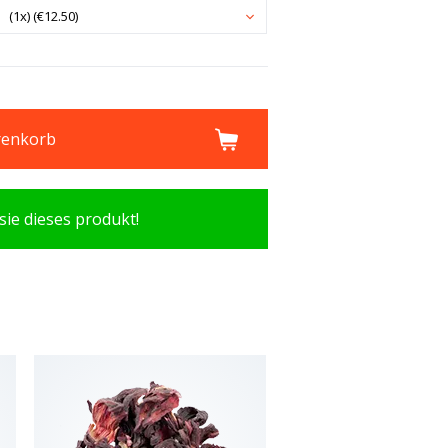
(1x) (€12.50)
renkorb
sie dieses produkt!