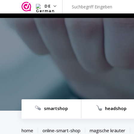
DE
NL
EN
FR
TR
SV
ES
DE
smartshop
headshop
home
online-smart-shop
magische kräuter