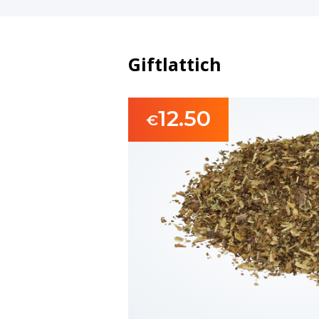
Giftlattich
12.50
€