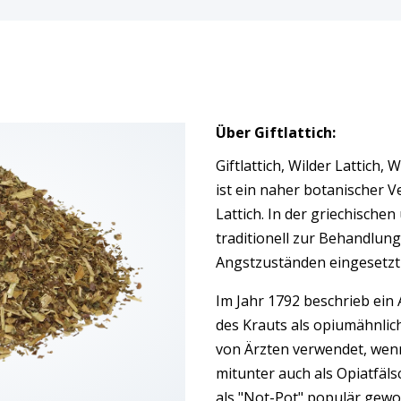
Über Giftlattich:
Giftlattich, Wilder Lattich,
ist ein naher botanischer 
Lattich. In der griechischen
traditionell zur Behandlung
Angstzuständen eingesetzt
Im Jahr 1792 beschrieb ein 
des Krauts als opiumähnlic
von Ärzten verwendet, we
mitunter auch als Opiatfälsc
als "Not-Pot" populär gewor