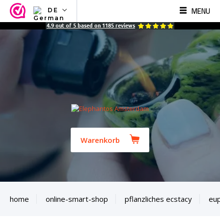
MENU
DE
NL
4.9
out of
5
based on
1185
reviews
EN
FR
TR
SV
ES
DE
Warenkorb
home
online-smart-shop
pflanzliches ecstacy
eu