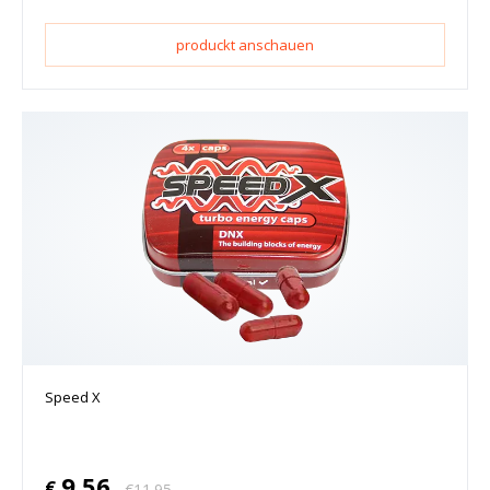
produckt anschauen
Speed X
9.56
€
€
11.95