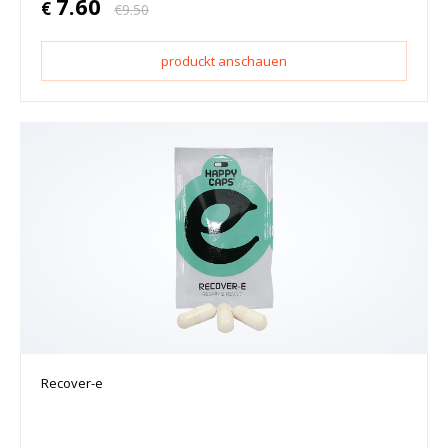
7.60
€
€
9.50
produckt anschauen
Recover-e