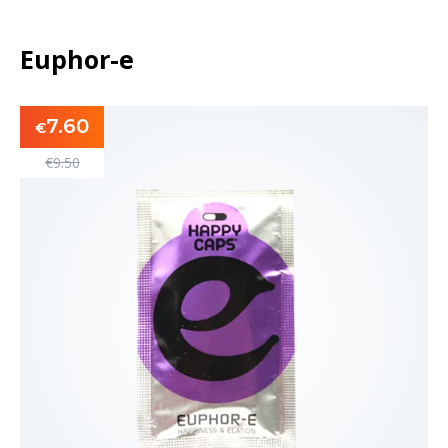
Euphor-e
7.60
€
€
9.50